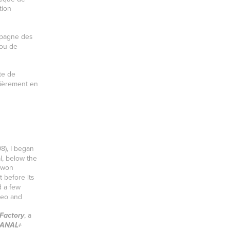
tion
ompagne des
 ou de
te de
lièrement en
8), I began
al, below the
 won
t before its
d a few
ideo and
, a
Factory
ANAL+