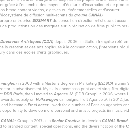
oser grâce à l'ensemble des moyens d'écriture, d'incarnation et de produc
ns brand content vidéos, digitales ou événementielles et d'assurer
r l'écosystème de diffusion multi-écrans du
groupe CANAL+.
propre entreprise
de conseil en direction artistique et acc
SOSMART
 de productions ou des marques sur la réalisation de films publicitaires
depuis 2006, institution française référen
 Directeurs Artistiques (CDA)
e la création et des arts appliqués à la communication, j'interviens régu
ury dans des écoles d'arts graphiques.
in 2003 with a Master's degree in Marketing (
alumni 9
nninghen
ESLSCA
rector in advertisement. My skills encompass print advertising, film, digit
 at
, then I moved to
(DDB Group) in 2006, where I
DDB Paris
Agence .V.
 awards, notably on
campaigns. I left Agence .V. in 2012, jus
Volkswagen
, and became a
. I work for a number of Parisian agencies an
FreeLancer
is opportunity to develop more personal and artistic projects (in music v
e
Group in 2017 as a
to develop
CANAL+
Senior Creative
CANAL Brand 
d to branded content, special operations, and the diversification of the
C