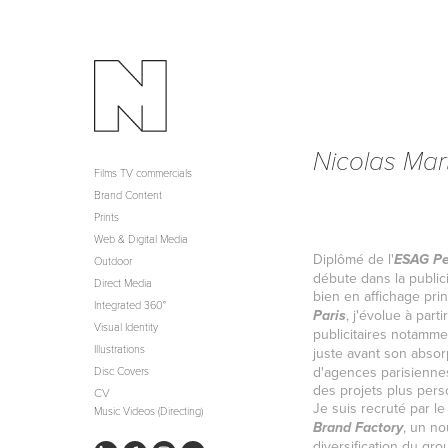
Nicolas Mart
Films TV commercials
Brand Content
Prints
Web & Digital Media
Diplômé de l'
ESAG P
Outdoor
débute dans la public
Direct Media
bien en affichage prin
Integrated 360°
, j'évolue à part
Paris
Visual Identity
publicitaires notam
Illustrations
juste avant son abso
d'agences parisienne
Disc Covers
des projets plus pers
CV
Je suis recruté par l
Music Videos (Directing)
, un no
Brand Factory
diversification du gro