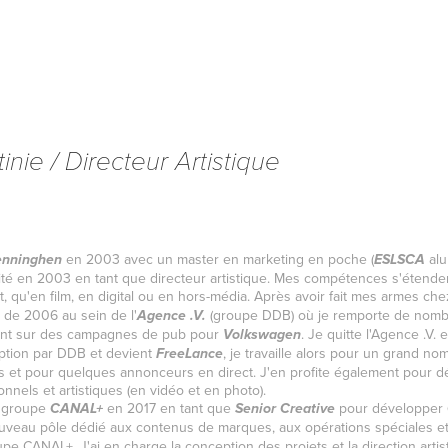
inie / Directeur Artistique
en 2003 avec un master en marketing en poche (
alu
enninghen
ESLSCA
ité en 2003 en tant que directeur artistique. Mes compétences s'étende
t, qu'en film, en digital ou en hors-média. Après avoir fait mes armes ch
ir de 2006 au sein de l'
(groupe DDB) où je remporte de nomb
Agence .V.
ment sur des campagnes de pub pour
. Je quitte l'Agence .V.
Volkswagen
rption par DDB et devient
, je travaille alors pour un grand no
FreeLance
s et pour quelques annonceurs en direct. J'en profite également pour 
onnels et artistiques (en vidéo et en photo).
e groupe
en 2017 en tant que
pour développer
CANAL+
Senior Creative
uveau pôle dédié aux contenus de marques, aux opérations spéciales et
upe CANAL+. J'ai en charge la conception des projets et la direction arti