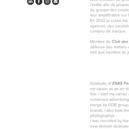
l'entité afin de prop
du groupe des solutio
leur amplification su
En 2022 je créée ma 
agences, des sociétés
contenu de marque.
Membre du
Club des
défense des métiers d
tant que membre du j
Graduate of
ESAG Pe
my career as an art di
line. I start my carrier
numerous advertising
merge by DDB group
brands. I also took th
photography).
I was recruited by th
new division dedicate