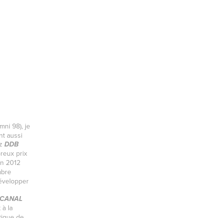
mni 98), je
nt aussi
ez
DDB
reux prix
 en 2012
mbre
développer
CANAL
 à la
stique de