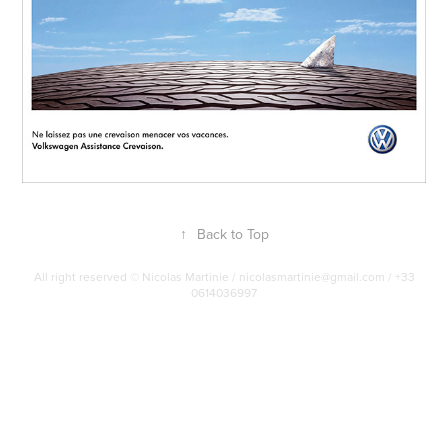
↑
Back to Top
All right reserved © Nicolas Martinie / nicolasmartinie@gmail.com / +33
0614036997