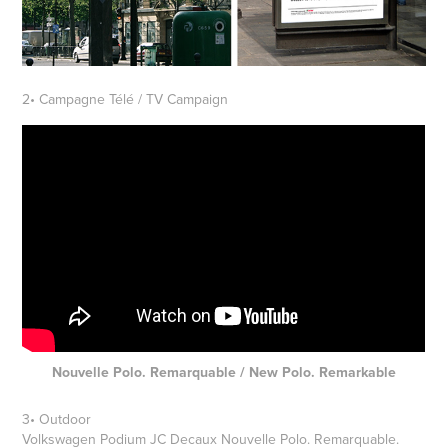
2• Campagne Télé /
TV Campaign
Nouvelle Polo. Remarquable /
New Polo. Remarkable
3• Outdoor
Volkswagen Podium JC Decaux Nouvelle Polo. Remarquable.